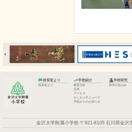
校長室より
学校紹介
学校研究
校長室より
教育方針
研究のあゆみ
沿革
アクセス
かしわっ子ニュース
学校からのお知らせ
金沢大学附属小学校
〒921-8105
石川県金沢市平