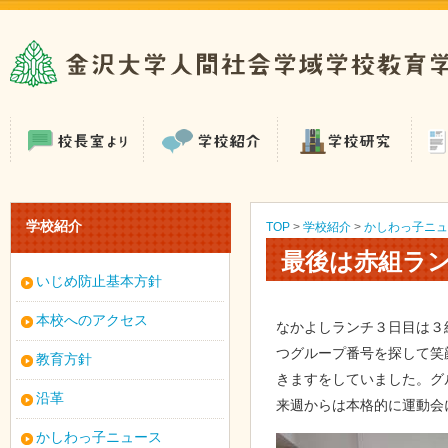
学校紹介
TOP
>
学校紹介
>
かしわっ子ニュ
最後は赤組ラ
いじめ防止基本方針
本校へのアクセス
なかよしランチ３日目は３
つグループ番号を探して笑
教育方針
きますをしていました。グ
沿革
来週からは本格的に運動会
かしわっ子ニュース