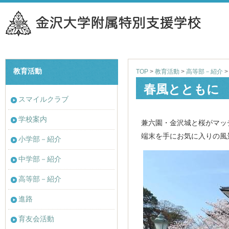
教育活動
TOP
>
教育活動
>
高等部－紹介
春風とともに
スマイルクラブ
学校案内
兼六園・金沢城と桜がマッ
端末を手にお気に入りの風
小学部－紹介
中学部－紹介
高等部－紹介
進路
育友会活動