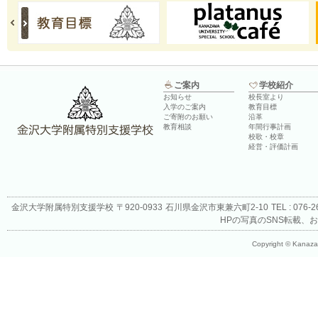
ご案内
学校紹介
お知らせ
校長室より
入学のご案内
教育目標
ご寄附のお願い
沿革
教育相談
年間行事計画
校歌・校章
経営・評価計画
金沢大学附属特別支援学校
〒920-0933
石川県金沢市東兼六町2-10
TEL : 076-
HPの写真のSNS転載、
Copyright © Kanazaw