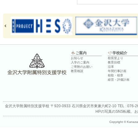
ご案内
学校紹介
お知らせ
校長室より
入学のご案内
教育目標
ご寄附のお願い
沿革
教育相談
年間行事計画
校歌・校章
経営・評価計画
金沢大学附属特別支援学校
〒920-0933
石川県金沢市東兼六町2-10
TEL : 076-
HPの写真のSNS転載、
Copyright © Kanazaw