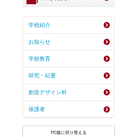
2025年09月30日
令和7年度 第73回教育研究発表
教育研究発表会
会二次案内
学校紹介
2025年07月14日
令和7年度 第73回教育研究発表
教育研究発表会
会一次案内
お知らせ
2025年04月26日
学校いじめ防止基本方針
学校いじめ防止基本方針
学校教育
2025年04月26日
部活動ガイドライン
部活動ガイドライン
研究・紀要
2025年04月25日
学年だより
配布物
2025年04月25日
創造デザイン科
学校だより①②③
配布物
2025年04月11日
保護者
令和７年度（2025年度）学校運
学校運営計画
営計画
2025年04月08日
令和７年度 行事予定（4/26
年間・月行事予定
修正）