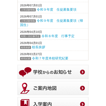
2026年07月01日
令和９年度 生徒募集要項
入学試験情報
2026年07月01日
令和９年度 生徒募集要項（帰
入学試験情報
国生）
2026年04月10日
令和８年度 行事予定
年間・月行事予定
2026年04月01日
校長挨拶
校長挨拶
2026年03月27日
令和７年度本校研究紀要
研究紀要
2026年01月23日
創造デザイン成果発表会（２／
教育研究発表会
２０）について
2025年11月18日
令和７年度第７３回教育研究発
教育研究発表会
表会の資料集を公開します
2025年10月31日
研究発表会 技術・家庭科（家
教育研究発表会
庭分野）公開授業の中止に関して