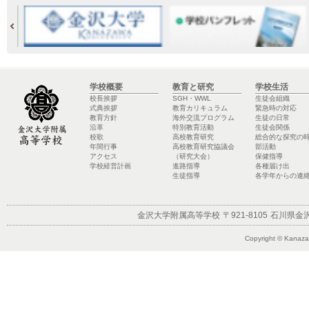
学校概要
教育と研究
学校生活
校長挨拶
SGH・WWL
生徒会組織
式典挨拶
教育カリキュラム
緊急時の対応
教育方針
海外交流プログラム
生徒の日常
沿革
特別教育活動
生徒会関係
校歌
高校教育研究
総合的な探究の
年間行事
高校教育研究協議会
部活動
アクセス
（研究大会）
保健指導
学校経営計画
進路指導
各種届け出
生徒指導
各学年からの連
金沢大学附属高等学校
〒921-8105
石川県金沢
Copyright © Kanazaw