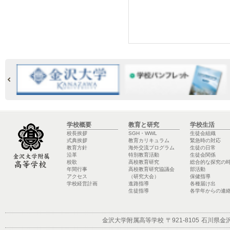
学校概要
教育と研究
学校生活
校長挨拶
SGH・WWL
生徒会組織
式典挨拶
教育カリキュラム
緊急時の対応
教育方針
海外交流プログラム
生徒の日常
沿革
特別教育活動
生徒会関係
校歌
高校教育研究
総合的な探究の
年間行事
高校教育研究協議会
部活動
アクセス
（研究大会）
保健指導
学校経営計画
進路指導
各種届け出
生徒指導
各学年からの連
金沢大学附属高等学校
〒921-8105
石川県金沢