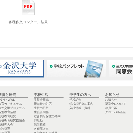
各種作文コンクール結果
教育と研究
学校生活
中学生の方へ
お知らせ
SGH・WWL
生徒会組織
学校紹介
お知らせ
教育カリキュラム
緊急時の対応
学校説明会の案内
奨学金について
海外交流プログラム
生徒の日常
入試情報・資料
教員公募
特別教育活動
生徒会関係
グローバル基金
高校教育研究
総合的な探究の時間
高校教育研究協議会
部活動
（研究大会）
保健指導
進路指導
各種届け出
生徒指導
各学年からの連絡