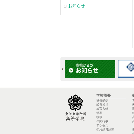
お知らせ
学校概要
校長挨拶
式典挨拶
教育方針
沿革
校歌
年間行事
アクセス
学校経営計画