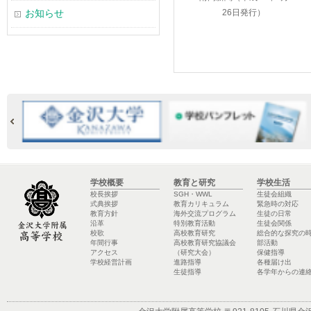
お知らせ
26日発行）
学校概要
教育と研究
学校生活
校長挨拶
SGH・WWL
生徒会組織
式典挨拶
教育カリキュラム
緊急時の対応
教育方針
海外交流プログラム
生徒の日常
沿革
特別教育活動
生徒会関係
校歌
高校教育研究
総合的な探究の
年間行事
高校教育研究協議会
部活動
アクセス
（研究大会）
保健指導
学校経営計画
進路指導
各種届け出
生徒指導
各学年からの連