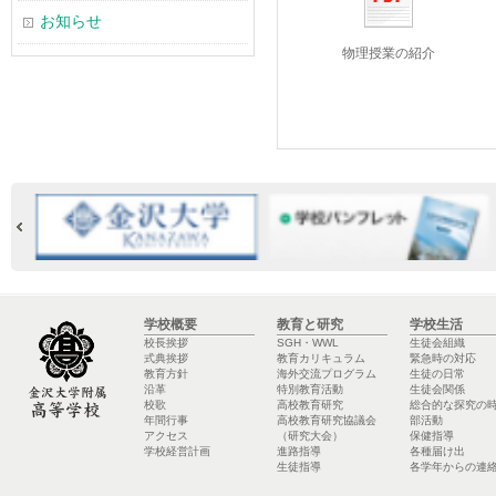
お知らせ
物理授業の紹介
学校概要
教育と研究
学校生活
校長挨拶
SGH・WWL
生徒会組織
式典挨拶
教育カリキュラム
緊急時の対応
教育方針
海外交流プログラム
生徒の日常
沿革
特別教育活動
生徒会関係
校歌
高校教育研究
総合的な探究の
年間行事
高校教育研究協議会
部活動
アクセス
（研究大会）
保健指導
学校経営計画
進路指導
各種届け出
生徒指導
各学年からの連