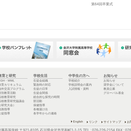
第64回卒業式
教育と研究
学校生活
中学生の方へ
お知らせ
SGH・WWL
生徒会組織
学校紹介
お知らせ
教育カリキュラム
緊急時の対応
学校説明会の案内
奨学金について
海外交流プログラム
生徒の日常
入試情報・資料
教員公募
特別教育活動
生徒会関係
グローバル基金
高校教育研究
総合的な探究の時間
高校教育研究協議会
部活動
（研究大会）
保健指導
進路指導
各種届け出
生徒指導
各学年からの連絡
English
リンク
サイトマップ
お
附属高等学校
〒921-8105
石川県金沢市平和町1-1-15
TEL : 076-226-2154
FAX : 07