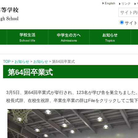
English
リンク
サイト
TOP
>
お知らせ
>
お知らせ
>
第64回卒業式
第64回卒業式
3月5日、第64回卒業式が挙行され、123名が学び舎を巣立ちました
校長式辞、在校生祝辞、卒業生卒業の辞はFileをクリックしてご覧