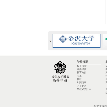
学校概要
校長挨拶
式典挨拶
教育方針
沿革
校歌
年間行事
アクセス
学校経営計画
金沢大学