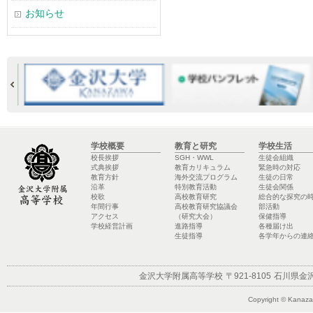
お知らせ
学校概要
教育と研究
学校生活
校長挨拶
SGH・WWL
生徒会組織
式典挨拶
教育カリキュラム
緊急時の対応
教育方針
海外交流プログラム
生徒の日常
沿革
特別教育活動
生徒会関係
校歌
高校教育研究
総合的な探究の
年間行事
高校教育研究協議会
部活動
アクセス
（研究大会）
保健指導
学校経営計画
進路指導
各種届け出
生徒指導
各学年からの連
金沢大学附属高等学校
〒921-8105
石川県金沢
Copyright © Kanazaw