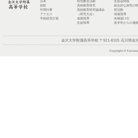
沿革
特別教育活動
生徒会関係
校歌
高校教育研究
総合的な探究の
年間行事
高校教育研究協議会
部活動
アクセス
（研究大会）
保健指導
学校経営計画
進路指導
各種届け出
生徒指導
各学年からの連
金沢大学附属高等学校
〒921-8105
石川県金沢
Copyright © Kanazaw