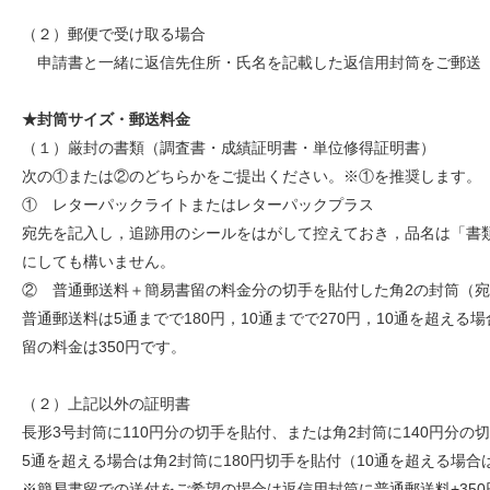
（２）郵便で受け取る場合
申請書と一緒に返信先住所・氏名を記載した返信用封筒をご郵送
★封筒サイズ・郵送料金
（１）厳封の書類（調査書・成績証明書・単位修得証明書）
次の①または②のどちらかをご提出ください。※①を推奨します。
① レターパックライトまたはレターパックプラス
宛先を記入し，追跡用のシールをはがして控えておき，品名は「書
にしても構いません。
② 普通郵送料＋簡易書留の料金分の切手を貼付した角2の封筒（
普通郵送料は5通までで180円，10通までで270円，10通を超え
留の料金は350円です。
（２）上記以外の証明書
長形3号封筒に110円分の切手を貼付、または角2封筒に140円分の
5通を超える場合は角2封筒に180円切手を貼付（10通を超える場
※簡易書留での送付をご希望の場合は返信用封筒に普通郵送料+35