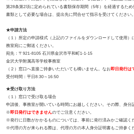
第28条第2項に定められている書類保存期間（5年）を経過するた
書類として必要な場合は、提出先に問合せて指示を受けてください
★申請方法
（１）所定の申請様式（上記のファイルをダウンロードして使用）
務室宛にご郵送ください。
宛先：〒921-8105 石川県金沢市平和町1-1-15
金沢大学附属高等学校事務室
（２）窓口へ直接ご持参いただいても構いません。なお
即日発行は
受付時間：平日8:30～16:50
★受け取り方法
（１）窓口で受け取る場合
申請後、事務室が開いている時間にお越しください。その際、身分
※
即日発行はできません
のでご注意ください。
※発行に日数がかかるものについては、事前に発行済みかご確認く
※代理の方が来られる際は、代理の方の本人身分証明書もご持参く