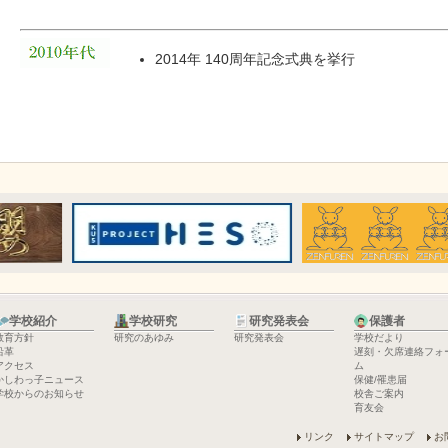
2014年 140周年記念式典を挙行
学校紹介
学校研究
研究発表会
保護者
教育方針
研究のあゆみ
研究発表会
学校だより
沿革
遅刻・欠席連絡フォ
アクセス
ム
かしわっ子ニュース
保健/罹患届
学校からのお知らせ
校舎ご案内
育友会
リンク
サイトマップ
お