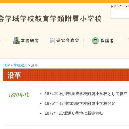
リンク
TOP
>
学校紹介
>
沿革
沿革
1874年 石川県集成学校附属小学校として創立
1875年 石川県師範学校附属小学校発足
1877年 広坂通６番地に新築移転