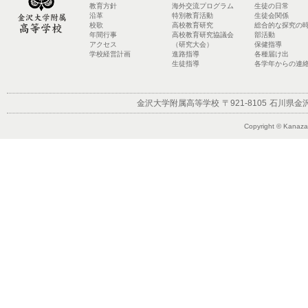
教育方針
海外交流プログラム
生徒の日常
沿革
特別教育活動
生徒会関係
校歌
高校教育研究
総合的な探究の
年間行事
高校教育研究協議会
部活動
アクセス
（研究大会）
保健指導
学校経営計画
進路指導
各種届け出
生徒指導
各学年からの連
金沢大学附属高等学校
〒921-8105
石川県金沢
Copyright © Kanazaw