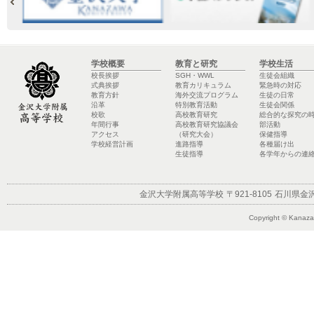
学校概要
教育と研究
学校生活
校長挨拶
SGH・WWL
生徒会組織
式典挨拶
教育カリキュラム
緊急時の対応
教育方針
海外交流プログラム
生徒の日常
沿革
特別教育活動
生徒会関係
校歌
高校教育研究
総合的な探究の
年間行事
高校教育研究協議会
部活動
アクセス
（研究大会）
保健指導
学校経営計画
進路指導
各種届け出
生徒指導
各学年からの連
金沢大学附属高等学校
〒921-8105
石川県金沢
Copyright © Kanazaw