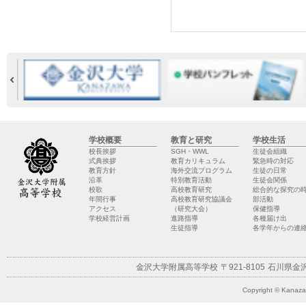
学校概要
教育と研究
学校生活
校長挨拶
SGH・WWL
生徒会組織
式典挨拶
教育カリキュラム
緊急時の対応
教育方針
海外交流プログラム
生徒の日常
沿革
特別教育活動
生徒会関係
校歌
高校教育研究
総合的な探究の
年間行事
高校教育研究協議会
部活動
アクセス
（研究大会）
保健指導
学校経営計画
進路指導
各種届け出
生徒指導
各学年からの連
金沢大学附属高等学校
〒921-8105
石川県金沢
Copyright © Kanazaw