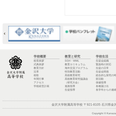
学校概要
教育と研究
学校生活
校長挨拶
SGH・WWL
生徒会組織
式典挨拶
教育カリキュラム
緊急時の対応
教育方針
海外交流プログラム
生徒の日常
沿革
特別教育活動
生徒会関係
校歌
高校教育研究
総合的な探究の
年間行事
高校教育研究協議会
部活動
アクセス
（研究大会）
保健指導
学校経営計画
進路指導
各種届け出
生徒指導
各学年からの連
金沢大学附属高等学校
〒921-8105
石川県金沢
Copyright © Kanazaw