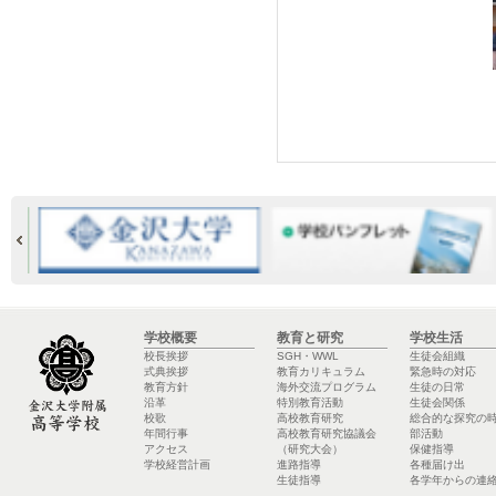
学校概要
教育と研究
学校生活
校長挨拶
SGH・WWL
生徒会組織
式典挨拶
教育カリキュラム
緊急時の対応
教育方針
海外交流プログラム
生徒の日常
沿革
特別教育活動
生徒会関係
校歌
高校教育研究
総合的な探究の
年間行事
高校教育研究協議会
部活動
アクセス
（研究大会）
保健指導
学校経営計画
進路指導
各種届け出
生徒指導
各学年からの連