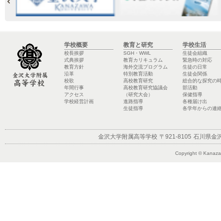
学校概要
教育と研究
学校生活
校長挨拶
SGH・WWL
生徒会組織
式典挨拶
教育カリキュラム
緊急時の対応
教育方針
海外交流プログラム
生徒の日常
沿革
特別教育活動
生徒会関係
校歌
高校教育研究
総合的な探究の
年間行事
高校教育研究協議会
部活動
アクセス
（研究大会）
保健指導
学校経営計画
進路指導
各種届け出
生徒指導
各学年からの連
金沢大学附属高等学校
〒921-8105
石川県金沢
Copyright © Kanazaw