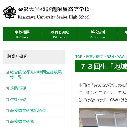
教育と研究
TOP
>
教育と研究
>
SGH・WW
７３回生「地
総合的な探究の時間生徒成果
物一覧
本日は「みんなが楽しめる
進路指導
に，楽しくデザインしてみ
生徒指導
とではないはず。GW明け
高校教育研究協議会
高校教育研究