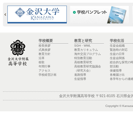
学校概要
教育と研究
学校生活
校長挨拶
SGH・WWL
生徒会組織
式典挨拶
教育カリキュラム
緊急時の対応
教育方針
海外交流プログラム
生徒の日常
沿革
特別教育活動
生徒会関係
校歌
高校教育研究
総合的な探究の
年間行事
高校教育研究協議会
部活動
アクセス
（研究大会）
保健指導
学校経営計画
進路指導
各種届け出
生徒指導
各学年からの連
金沢大学附属高等学校
〒921-8105
石川県金沢
Copyright © Kanazaw