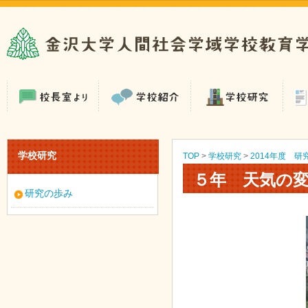
学校研究
TOP
>
学校研究
>
2014年度 研
５年 天気の
研究の歩み