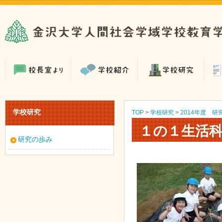
学校研究
TOP
>
学校研究
>
2014年度 研
１の１生活
研究の歩み