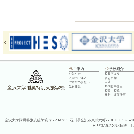
ご案内
学校紹介
お知らせ
校長室より
入学のご案内
教育目標
ご寄附のお願い
沿革
教育相談
年間行事計画
校歌・校章
経営・評価計画
金沢大学附属特別支援学校
〒920-0933
石川県金沢市東兼六町2-10
TEL : 076-
HPの写真のSNS転載、