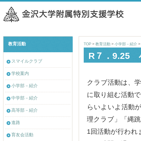
教育活動
TOP
>
教育活動
>
小学部－紹介
R７．9.25
スマイルクラブ
学校案内
クラブ活動は、学
小学部－紹介
に取り組む活動で
中学部－紹介
らいよいよ活動
高等部－紹介
理クラブ」「縄跳
進路
1回活動が行われ
育友会活動