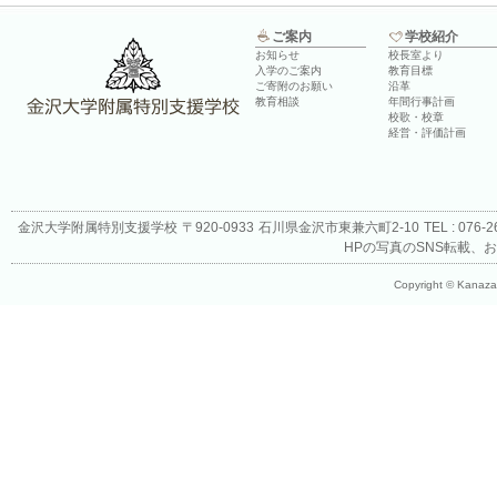
ご案内
学校紹介
お知らせ
校長室より
入学のご案内
教育目標
ご寄附のお願い
沿革
教育相談
年間行事計画
校歌・校章
経営・評価計画
金沢大学附属特別支援学校
〒920-0933
石川県金沢市東兼六町2-10
TEL : 076-
HPの写真のSNS転載、
Copyright © Kanazaw